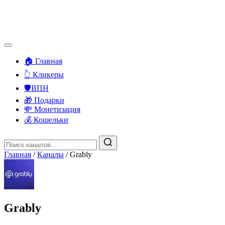
🏠 Главная
👆 Кликеры
🛡️ВПН
🎁 Подарки
💸 Монетизация
💰 Кошельки
Главная
/
Каналы
/
Grably
Grably