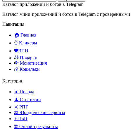
Каталог приложений и ботов в Telegram
Каталог мини-приложений и ботов в Telegram с проверенными
Навигация
🏠 Главная
👆 Кликеры
🛡️ВПН
🎁 Подарки
💸 Монетизация
💰 Кошельки
Категории
☀️ Погода
♟️ Стратегии
⚔️ РПГ
⚖️ Юридические сервисы
⚡ ПвП
⚽ Онлайн результаты