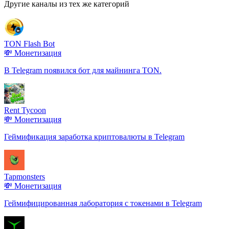
Другие каналы из тех же категорий
TON Flash Bot
💸 Монетизация
В Telegram появился бот для майнинга TON.
Rent Tycoon
💸 Монетизация
Геймификация заработка криптовалюты в Telegram
Tapmonsters
💸 Монетизация
Геймифицированная лаборатория с токенами в Telegram