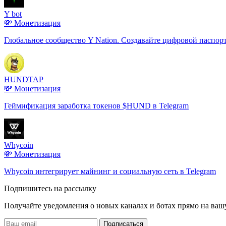
Y bot
💸 Монетизация
Глобальное сообщество Y Nation. Создавайте цифровой паспорт
HUNDTAP
💸 Монетизация
Геймификация заработка токенов $HUND в Telegram
Whycoin
💸 Монетизация
Whycoin интегрирует майнинг и социальную сеть в Telegram
Подпишитесь на рассылку
Получайте уведомления о новых каналах и ботаx прямо на ваш
Подписаться