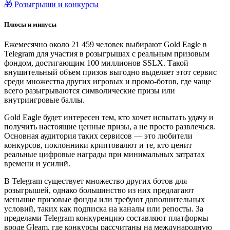
🎁 Розыгрыши и конкурсы
Плюсы и минусы
Ежемесячно около 21 459 человек выбирают Gold Eagle в
Telegram для участия в розыгрышах с реальным призовым
фондом, достигающим 100 миллионов SSLX. Такой
внушительный объем призов выгодно выделяет этот сервис
среди множества других игровых и промо-ботов, где чаще
всего разыгрываются символические призы или
внутриигровые баллы.
Gold Eagle будет интересен тем, кто хочет испытать удачу и
получить настоящие ценные призы, а не просто развлечься.
Основная аудитория таких сервисов — это любители
конкурсов, поклонники криптовалют и те, кто ценит
реальные цифровые награды при минимальных затратах
времени и усилий.
В Telegram существует множество других ботов для
розыгрышей, однако большинство из них предлагают
меньшие призовые фонды или требуют дополнительных
условий, таких как подписка на каналы или репосты. За
пределами Telegram конкуренцию составляют платформы
вроде Gleam, где конкурсы рассчитаны на международную