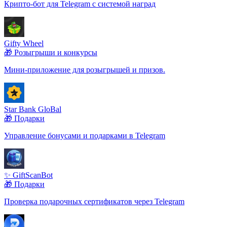
Крипто-бот для Telegram с системой наград
Gifty Wheel
🎁 Розыгрыши и конкурсы
Мини-приложение для розыгрышей и призов.
Star Bank GloBal
🎁 Подарки
Управление бонусами и подарками в Telegram
✨ GiftScanBot
🎁 Подарки
Проверка подарочных сертификатов через Telegram