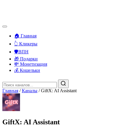
🏠 Главная
👆 Кликеры
🛡️ВПН
🎁 Подарки
💸 Монетизация
💰 Кошельки
Главная
/
Каналы
/
GiftX: AI Assistant
GiftX: AI Assistant