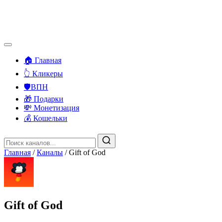
🏠 Главная
👆 Кликеры
🛡️ВПН
🎁 Подарки
💸 Монетизация
💰 Кошельки
Главная
/
Каналы
/
Gift of God ️
Gift of God ️