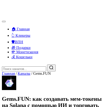
🏠 Главная
👆 Кликеры
🛡️ВПН
🎁 Подарки
💸 Монетизация
💰 Кошельки
Главная
/
Каналы
/
Gems.FUN
Gems.FUN: как создавать мем-токены
на Solana с помощью ИИ и торговать