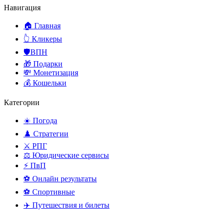
Навигация
🏠 Главная
👆 Кликеры
🛡️ВПН
🎁 Подарки
💸 Монетизация
💰 Кошельки
Категории
☀️ Погода
♟️ Стратегии
⚔️ РПГ
⚖️ Юридические сервисы
⚡ ПвП
⚽ Онлайн результаты
⚽ Спортивные
✈️ Путешествия и билеты