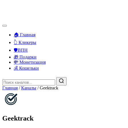
🏠 Главная
👆 Кликеры
🛡️ВПН
🎁 Подарки
💸 Монетизация
💰 Кошельки
Главная
/
Каналы
/
Geektrack
Geektrack