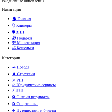
ежедневные обновления.
Навигация
🏠 Главная
👆 Кликеры
🛡️ВПН
🎁 Подарки
💸 Монетизация
💰 Кошельки
Категории
☀️ Погода
♟️ Стратегии
⚔️ РПГ
⚖️ Юридические сервисы
⚡ ПвП
⚽ Онлайн результаты
⚽ Спортивные
✈️ Путешествия и билеты