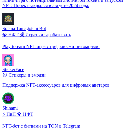
Мини-игра с потенциальным листингом токена и запуском
NFT. Проект закрылся в августе 2024 года.
Solana Tamagotchi Bot
💎 НФТ
💰 Играть и зарабатывать
Play-to-earn NFT-игра с цифровыми питомцами.
StickerFace
😄 Стикеры и эмодзи
Поддержка NFT-аксессуаров для цифровых аватаров
Shinami
⚡ ПвП
💎 НФТ
NFT-бот с битвами на TON в Telegram