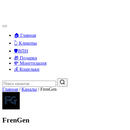
🏠 Главная
👆 Кликеры
🛡️ВПН
🎁 Подарки
💸 Монетизация
💰 Кошельки
Главная
/
Каналы
/
FrenGen
FrenGen