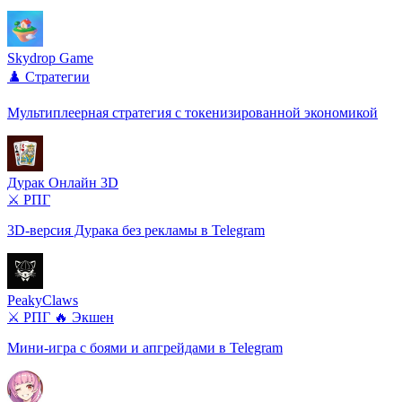
Skydrop Game
♟️ Стратегии
Мультиплеерная стратегия с токенизированной экономикой
Дурак Онлайн 3D
⚔️ РПГ
3D-версия Дурака без рекламы в Telegram
PeakyClaws
⚔️ РПГ
🔥 Экшен
Мини-игра с боями и апгрейдами в Telegram