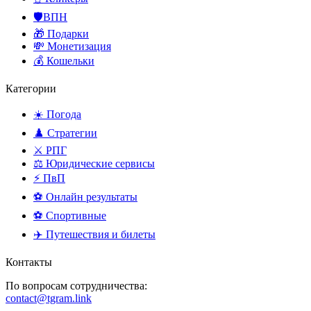
🛡️ВПН
🎁 Подарки
💸 Монетизация
💰 Кошельки
Категории
☀️ Погода
♟️ Стратегии
⚔️ РПГ
⚖️ Юридические сервисы
⚡ ПвП
⚽ Онлайн результаты
⚽ Спортивные
✈️ Путешествия и билеты
Контакты
По вопросам сотрудничества:
contact@tgram.link