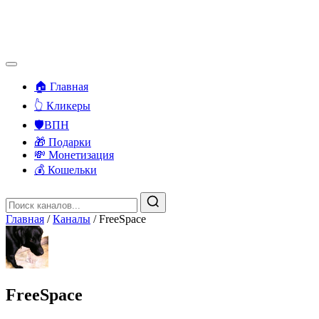
🏠 Главная
👆 Кликеры
🛡️ВПН
🎁 Подарки
💸 Монетизация
💰 Кошельки
Главная
/
Каналы
/
FreeSpace
FreeSpace