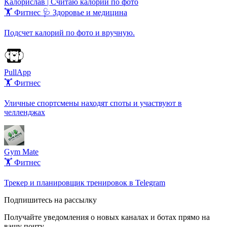
Калорислав | Считаю калории по фото
🏋️ Фитнес
🩺 Здоровье и медицина
Подсчет калорий по фото и вручную.
PullApp
🏋️ Фитнес
Уличные спортсмены находят споты и участвуют в
челленджах
Gym Mate
🏋️ Фитнес
Трекер и планировщик тренировок в Telegram
Подпишитесь на рассылку
Получайте уведомления о новых каналах и ботаx прямо на
вашу почту