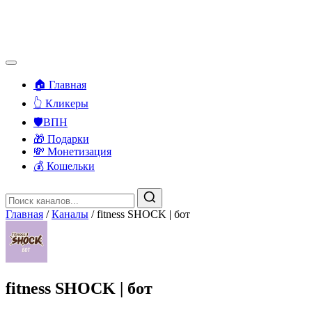
🏠 Главная
👆 Кликеры
🛡️ВПН
🎁 Подарки
💸 Монетизация
💰 Кошельки
Главная
/
Каналы
/
fitness SHOCK | бот
fitness SHOCK | бот