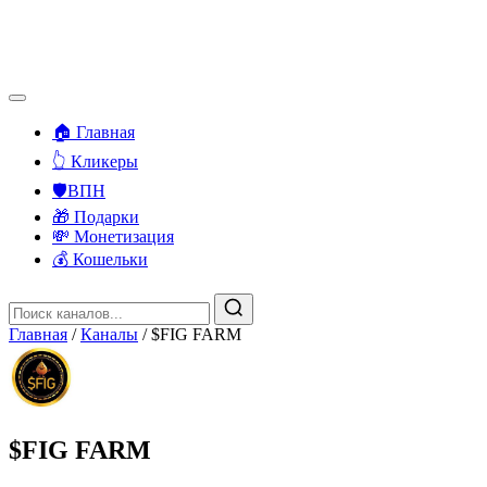
🏠 Главная
👆 Кликеры
🛡️ВПН
🎁 Подарки
💸 Монетизация
💰 Кошельки
Главная
/
Каналы
/
$FIG FARM
$FIG FARM