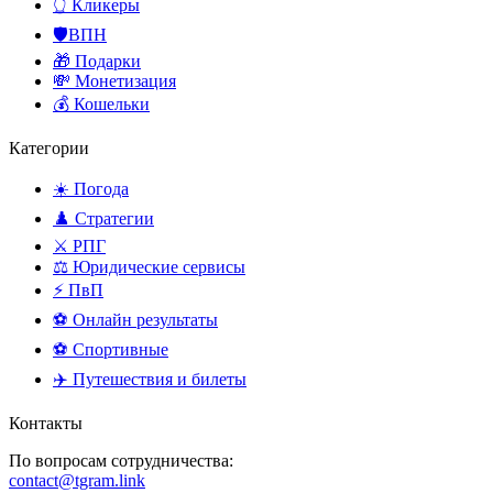
👆 Кликеры
🛡️ВПН
🎁 Подарки
💸 Монетизация
💰 Кошельки
Категории
☀️ Погода
♟️ Стратегии
⚔️ РПГ
⚖️ Юридические сервисы
⚡ ПвП
⚽ Онлайн результаты
⚽ Спортивные
✈️ Путешествия и билеты
Контакты
По вопросам сотрудничества:
contact@tgram.link