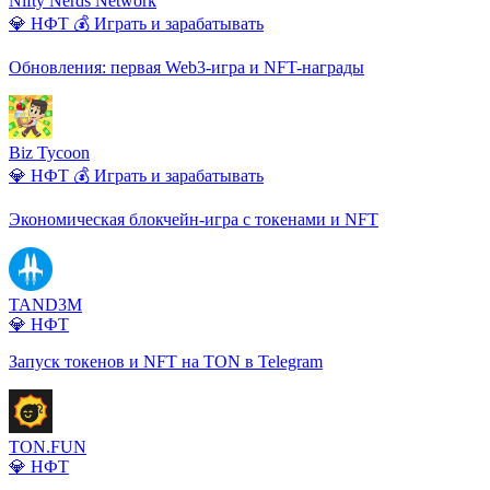
Nifty Nerds Network
💎 НФТ
💰 Играть и зарабатывать
Обновления: первая Web3-игра и NFT-награды
Biz Tycoon
💎 НФТ
💰 Играть и зарабатывать
Экономическая блокчейн-игра с токенами и NFT
TAND3M
💎 НФТ
Запуск токенов и NFT на TON в Telegram
TON.FUN
💎 НФТ