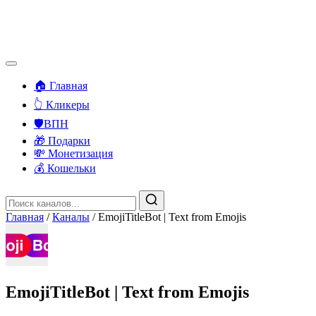
🏠 Главная
👆 Кликеры
🛡️ВПН
🎁 Подарки
💸 Монетизация
💰 Кошельки
Главная
/
Каналы
/
EmojiTitleBot | Text from Emojis
EmojiTitleBot | Text from Emojis