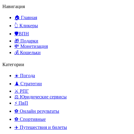
Навигация
🏠 Главная
👆 Кликеры
🛡️ВПН
🎁 Подарки
💸 Монетизация
💰 Кошельки
Категории
☀️ Погода
♟️ Стратегии
⚔️ РПГ
⚖️ Юридические сервисы
⚡ ПвП
⚽ Онлайн результаты
⚽ Спортивные
✈️ Путешествия и билеты