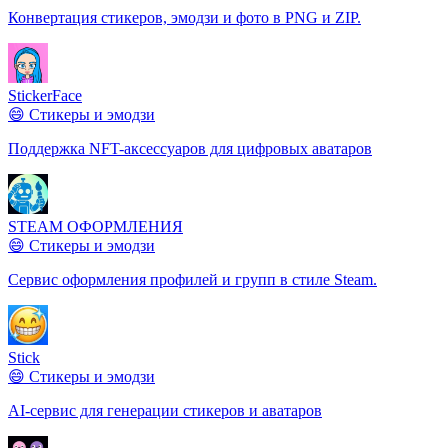
Конвертация стикеров, эмодзи и фото в PNG и ZIP.
StickerFace
😄 Стикеры и эмодзи
Поддержка NFT-аксессуаров для цифровых аватаров
STEAM ОФОРМЛЕНИЯ
😄 Стикеры и эмодзи
Сервис оформления профилей и групп в стиле Steam.
Stick
😄 Стикеры и эмодзи
AI-сервис для генерации стикеров и аватаров