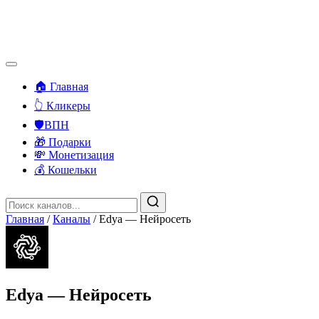
🏠 Главная
👆 Кликеры
🛡️ВПН
🎁 Подарки
💸 Монетизация
💰 Кошельки
Главная
/
Каналы
/
Edya — Нейросеть
Edya — Нейросеть