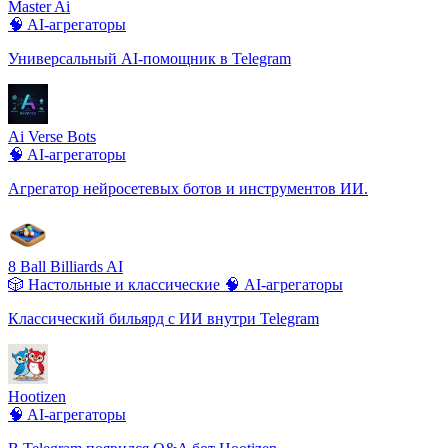
Master Ai
🧠 AI-агрегаторы
Универсальный AI-помощник в Telegram
Ai Verse Bots
🧠 AI-агрегаторы
Агрегатор нейросетевых ботов и инструментов ИИ.
8 Ball Billiards AI
🎲 Настольные и классические
🧠 AI-агрегаторы
Классический бильярд с ИИ внутри Telegram
Hootizen
🧠 AI-агрегаторы