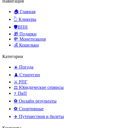
Навигация
🏠 Главная
👆 Кликеры
🛡️ВПН
🎁 Подарки
💸 Монетизация
💰 Кошельки
Категории
☀️ Погода
♟️ Стратегии
⚔️ РПГ
⚖️ Юридические сервисы
⚡ ПвП
⚽ Онлайн результаты
⚽ Спортивные
✈️ Путешествия и билеты
Контакты