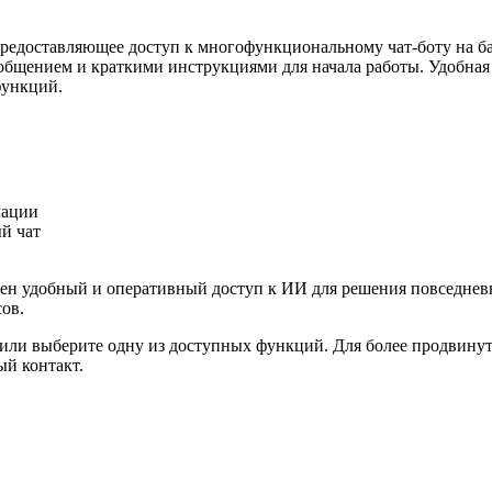
редоставляющее доступ к многофункциональному чат-боту на ба
бщением и краткими инструкциями для начала работы. Удобная н
функций.
мации
й чат
жен удобный и оперативный доступ к ИИ для решения повседневн
ов.
ос или выберите одну из доступных функций. Для более продвину
ый контакт.