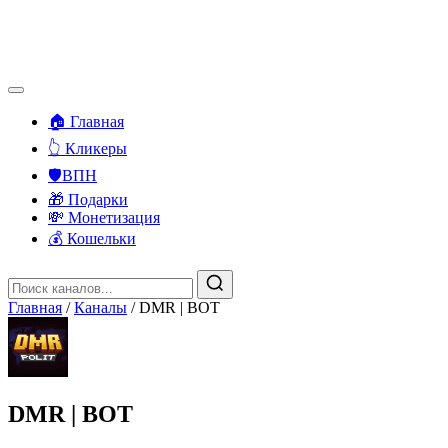
🏠 Главная
👆 Кликеры
🛡️ВПН
🎁 Подарки
💸 Монетизация
💰 Кошельки
Главная
/
Каналы
/
DMR | BOT
DMR | BOT