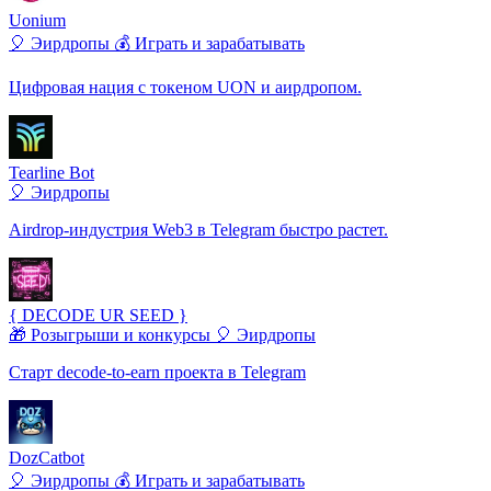
Uonium
🎈 Эирдропы
💰 Играть и зарабатывать
Цифровая нация с токеном UON и аирдропом.
Tearline Bot
🎈 Эирдропы
Airdrop-индустрия Web3 в Telegram быстро растет.
{ DECODE UR SEED }
🎁 Розыгрыши и конкурсы
🎈 Эирдропы
Старт decode-to-earn проекта в Telegram
DozCatbot
🎈 Эирдропы
💰 Играть и зарабатывать