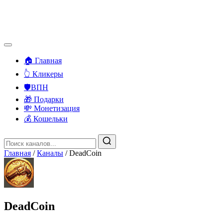
🏠 Главная
👆 Кликеры
🛡️ВПН
🎁 Подарки
💸 Монетизация
💰 Кошельки
Главная
/
Каналы
/
DeadCoin
DeadCoin