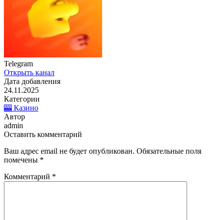
Telegram
Открыть канал
Дата добавления
24.11.2025
Категории
🎰 Казино
Автор
admin
Оставить комментарий
Ваш адрес email не будет опубликован.
Обязательные поля
помечены
*
Комментарий
*