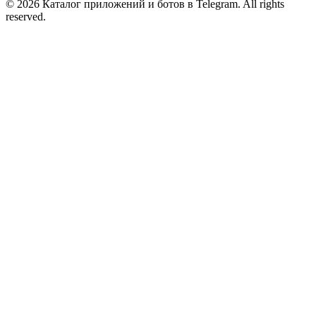
© 2026 Каталог приложений и ботов в Telegram. All rights
reserved.