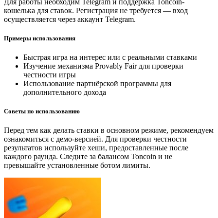
Для работы необходим Telegram и поддержка Toncoin-
кошелька для ставок. Регистрация не требуется — вход
осуществляется через аккаунт Telegram.
Примеры использования
Быстрая игра на интерес или с реальными ставками
Изучение механизма Provably Fair для проверки
честности игры
Использование партнёрской программы для
дополнительного дохода
Советы по использованию
Перед тем как делать ставки в основном режиме, рекомендуем
ознакомиться с демо-версией. Для проверки честности
результатов используйте хеши, предоставленные после
каждого раунда. Следите за балансом Toncoin и не
превышайте установленные ботом лимиты.