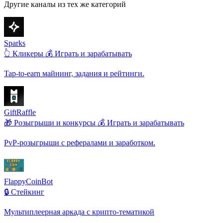
Другие каналы из тех же категорий
Sparks
👆 Кликеры
💰 Играть и зарабатывать
Tap-to-earn майнинг, задания и рейтинги.
GiftRaffle
🎁 Розыгрыши и конкурсы
💰 Играть и зарабатывать
PvP-розыгрыши с рефералами и заработком.
FlappyCoinBot
🔒 Стейкинг
Мультиплеерная аркада с крипто-тематикой