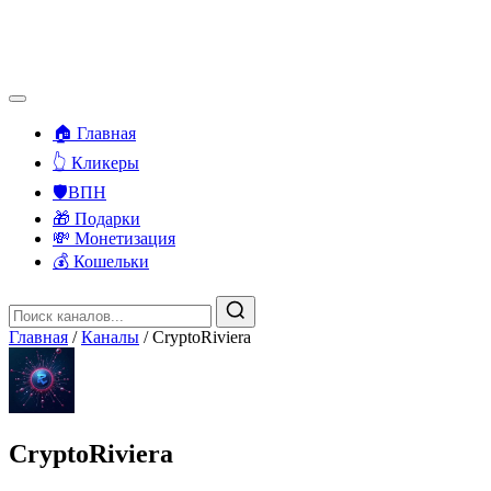
🏠 Главная
👆 Кликеры
🛡️ВПН
🎁 Подарки
💸 Монетизация
💰 Кошельки
Главная
/
Каналы
/
CryptoRiviera
CryptoRiviera