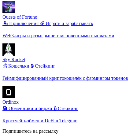
Quests of Fortune
🏝️ Приключения
💰 Играть и зарабатывать
Web3-игры и розыгрыши с мгновенными выплатами
Sky Rocket
💰 Кошельки
🔒 Стейкинг
Геймифицированный криптокошелёк с фармингом токенов
Ordinox
🏦 Обменники и биржи
🔒 Стейкинг
Кроссчейн-обмен и DeFi в Telegram
Подпишитесь на рассылку