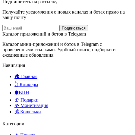
Подпишитесь на рассылку
Получайте уведомления о новых каналах и ботаx прямо на
вашу почту
Подписаться
Каталог приложений и ботов в Telegram
Каталог мини-приложений и ботов в Telegram с
проверенными ссылками. Удобный поиск, подборки и
ежедневные обновления.
Навигация
🏠 Главная
👆 Кликеры
🛡️ВПН
🎁 Подарки
💸 Монетизация
💰 Кошельки
Категории
☀️ Погода