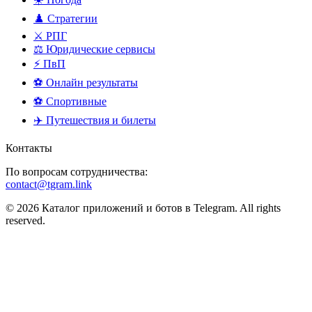
♟️ Стратегии
⚔️ РПГ
⚖️ Юридические сервисы
⚡ ПвП
⚽ Онлайн результаты
⚽ Спортивные
✈️ Путешествия и билеты
Контакты
По вопросам сотрудничества:
contact@tgram.link
© 2026 Каталог приложений и ботов в Telegram. All rights
reserved.