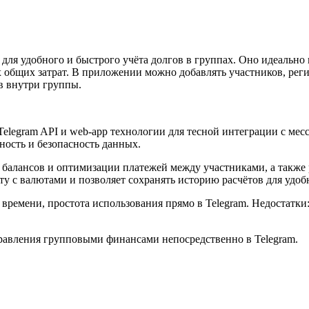
ля удобного и быстрого учёта долгов в группах. Оно идеально п
х общих затрат. В приложении можно добавлять участников, рег
в внутри группы.
Telegram API и web-app технологии для тесной интеграции с ме
ность и безопасность данных.
балансов и оптимизации платежей между участниками, а также 
у с валютами и позволяет сохранять историю расчётов для удоб
ремени, простота использования прямо в Telegram. Недостатки:
равления групповыми финансами непосредственно в Telegram.