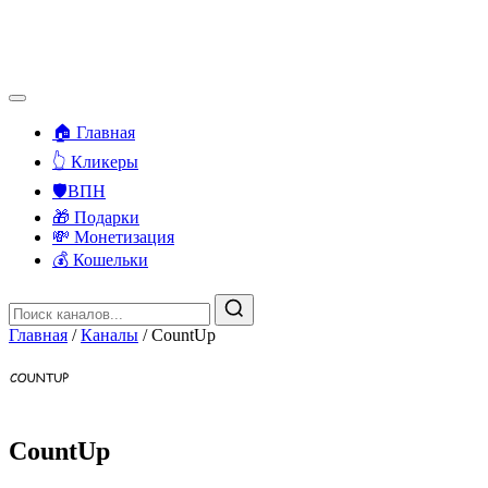
🏠 Главная
👆 Кликеры
🛡️ВПН
🎁 Подарки
💸 Монетизация
💰 Кошельки
Главная
/
Каналы
/
CountUp
CountUp