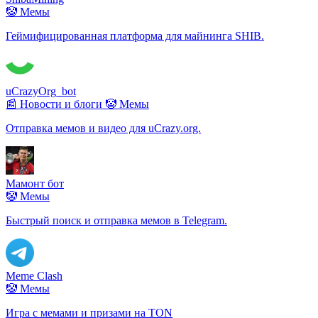
🤡 Мемы
Геймифицированная платформа для майнинга SHIB.
uCrazyOrg_bot
📰 Новости и блоги
🤡 Мемы
Отправка мемов и видео для uCrazy.org.
Мамонт бот
🤡 Мемы
Быстрый поиск и отправка мемов в Telegram.
Meme Clash
🤡 Мемы
Игра с мемами и призами на TON