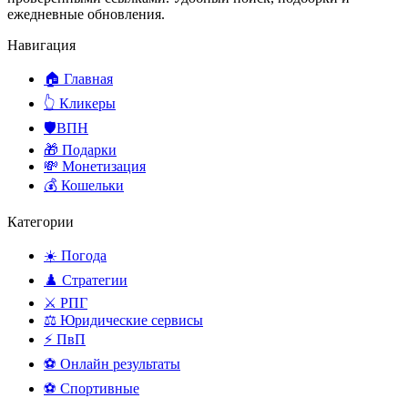
ежедневные обновления.
Навигация
🏠 Главная
👆 Кликеры
🛡️ВПН
🎁 Подарки
💸 Монетизация
💰 Кошельки
Категории
☀️ Погода
♟️ Стратегии
⚔️ РПГ
⚖️ Юридические сервисы
⚡ ПвП
⚽ Онлайн результаты
⚽ Спортивные