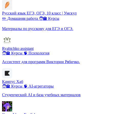
Русский язык ЕГЭ, ОГЭ, 10 класс | Умскул
✏️ Домашняя работа
🧑‍🏫 Курсы
Материалы по русскому для ЕГЭ и ОГЭ.
Ryabichko assistant
🧑‍🏫 Курсы
🧠 Психология
Ассистент для программ Виктории Рябичко.
Кампус Хаб
🧑‍🏫 Курсы
🧠 AI-агрегаторы
Студенческий AI и база учебных материалов