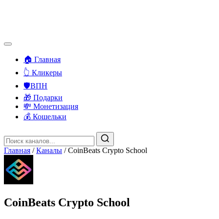
🏠 Главная
👆 Кликеры
🛡️ВПН
🎁 Подарки
💸 Монетизация
💰 Кошельки
Главная
/
Каналы
/
CoinBeats Crypto School
CoinBeats Crypto School