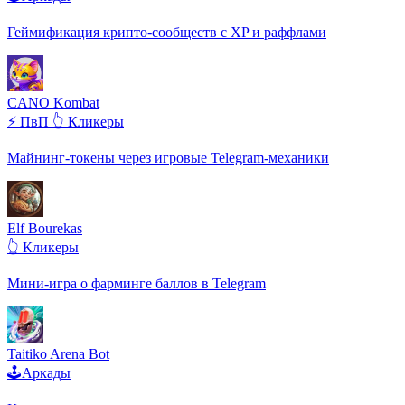
Геймификация крипто-сообществ с XP и раффлами
CANO Kombat
⚡ ПвП
👆 Кликеры
Майнинг-токены через игровые Telegram-механики
Elf Bourekas
👆 Кликеры
Мини-игра о фарминге баллов в Telegram
Taitiko Arena Bot
🕹️Аркады