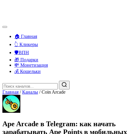
🏠 Главная
👆 Кликеры
🛡️ВПН
🎁 Подарки
💸 Монетизация
💰 Кошельки
Главная
/
Каналы
/
Coin Arcade
Ape Arcade в Telegram: как начать
зарабатывать Ape Points в мобильных