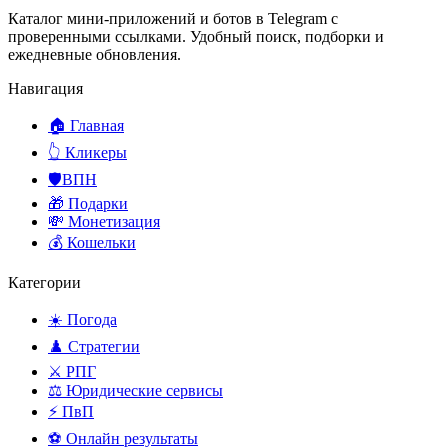
Каталог мини-приложений и ботов в Telegram с
проверенными ссылками. Удобный поиск, подборки и
ежедневные обновления.
Навигация
🏠 Главная
👆 Кликеры
🛡️ВПН
🎁 Подарки
💸 Монетизация
💰 Кошельки
Категории
☀️ Погода
♟️ Стратегии
⚔️ РПГ
⚖️ Юридические сервисы
⚡ ПвП
⚽ Онлайн результаты