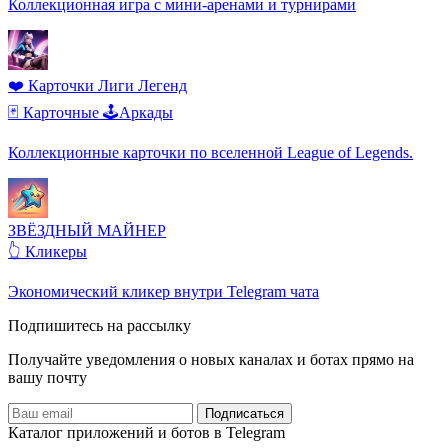
Коллекционная игра с мини-аренами и турнирами
❤️‍ Карточки Лиги Легенд
🃏 Карточные
🕹️Аркады
Коллекционные карточки по вселенной League of Legends.
ЗВЁЗДНЫЙ МАЙНЕР
👆 Кликеры
Экономический кликер внутри Telegram чата
Подпишитесь на рассылку
Получайте уведомления о новых каналах и ботаx прямо на
вашу почту
Подписаться
Каталог приложений и ботов в Telegram