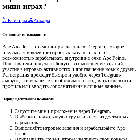
мини-играх?
👆 Кликеры
🕹️Аркады
Основные возможности
Ape Arcade — это мини-приложение в Telegram, которое
предлагает коллекцию простых казуальных игр с
возможностью зарабатывать внутренние очки Ape Points.
Пользователи получают бонусы за выполнение заданий,
участие в игровых активностях и приглашение новых друзей.
Регистрация проходит быстро и удобно через Telegram-
аккаунт, что исключает необходимость создавать отдельный
профиль или вводить дополнительные личные данные.
Порядок действий пользователя
Запустите мини-приложение через Telegram.
Выберите подходящую игру или квест из доступных
вариантов.
Выполняйте игровые задания и зарабатывайте Ape
Points.
Приглашайте друзей, чтобы увеличить свои бонусы.