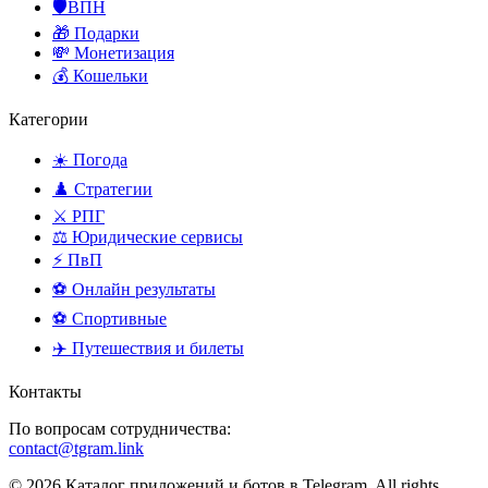
🛡️ВПН
🎁 Подарки
💸 Монетизация
💰 Кошельки
Категории
☀️ Погода
♟️ Стратегии
⚔️ РПГ
⚖️ Юридические сервисы
⚡ ПвП
⚽ Онлайн результаты
⚽ Спортивные
✈️ Путешествия и билеты
Контакты
По вопросам сотрудничества:
contact@tgram.link
© 2026 Каталог приложений и ботов в Telegram. All rights