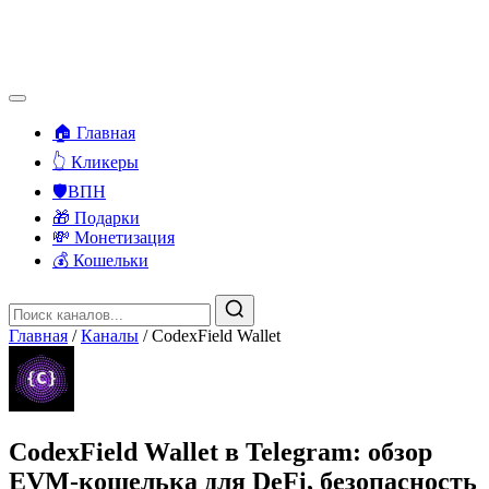
🏠 Главная
👆 Кликеры
🛡️ВПН
🎁 Подарки
💸 Монетизация
💰 Кошельки
Главная
/
Каналы
/
CodexField Wallet
CodexField Wallet в Telegram: обзор
EVM-кошелька для DeFi, безопасность