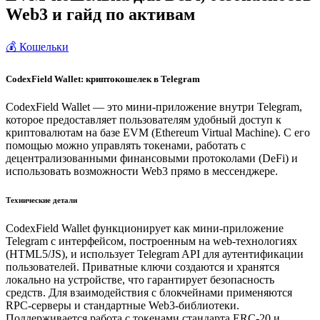
Web3 и гайд по активам
💰 Кошельки
CodexField Wallet: криптокошелек в Telegram
CodexField Wallet — это мини-приложение внутри Telegram,
которое предоставляет пользователям удобный доступ к
криптовалютам на базе EVM (Ethereum Virtual Machine). С его
помощью можно управлять токенами, работать с
децентрализованными финансовыми протоколами (DeFi) и
использовать возможности Web3 прямо в мессенджере.
Технические детали
CodexField Wallet функционирует как мини-приложение
Telegram с интерфейсом, построенным на web-технологиях
(HTML5/JS), и использует Telegram API для аутентификации
пользователей. Приватные ключи создаются и хранятся
локально на устройстве, что гарантирует безопасность
средств. Для взаимодействия с блокчейнами применяются
RPC-серверы и стандартные Web3-библиотеки.
Поддерживается работа с токенами стандарта ERC-20 и