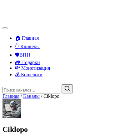
🏠 Главная
👆 Кликеры
🛡️ВПН
🎁 Подарки
💸 Монетизация
💰 Кошельки
Главная
/
Каналы
/
Ciklopo
Ciklopo