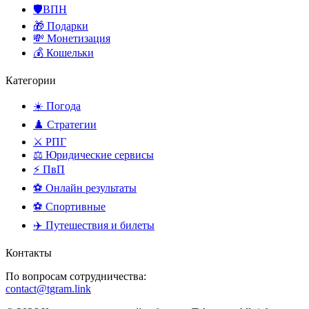
🛡️ВПН
🎁 Подарки
💸 Монетизация
💰 Кошельки
Категории
☀️ Погода
♟️ Стратегии
⚔️ РПГ
⚖️ Юридические сервисы
⚡ ПвП
⚽ Онлайн результаты
⚽ Спортивные
✈️ Путешествия и билеты
Контакты
По вопросам сотрудничества:
contact@tgram.link