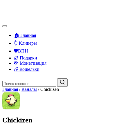
🏠 Главная
👆 Кликеры
🛡️ВПН
🎁 Подарки
💸 Монетизация
💰 Кошельки
Главная
/
Каналы
/
Chickizen
Chickizen