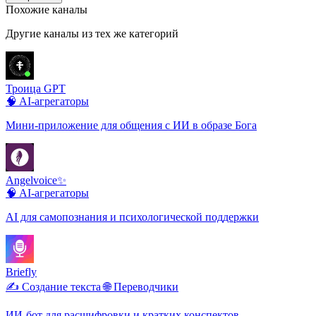
Похожие каналы
Другие каналы из тех же категорий
Троица GPT
🧠 AI-агрегаторы
Мини-приложение для общения с ИИ в образе Бога
Angelvoice✨
🧠 AI-агрегаторы
AI для самопознания и психологической поддержки
Briefly
✍️ Создание текста
🌐 Переводчики
ИИ-бот для расшифровки и кратких конспектов.