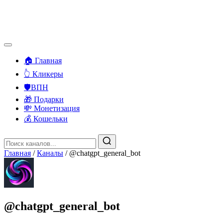
🏠 Главная
👆 Кликеры
🛡️ВПН
🎁 Подарки
💸 Монетизация
💰 Кошельки
Главная
/
Каналы
/
@chatgpt_general_bot
@chatgpt_general_bot