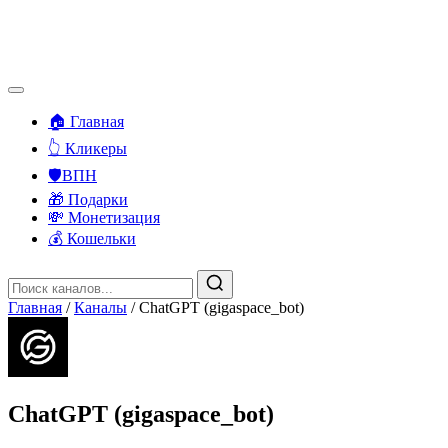
🏠 Главная
👆 Кликеры
🛡️ВПН
🎁 Подарки
💸 Монетизация
💰 Кошельки
Главная
/
Каналы
/
ChatGPT (gigaspace_bot)
ChatGPT (gigaspace_bot)