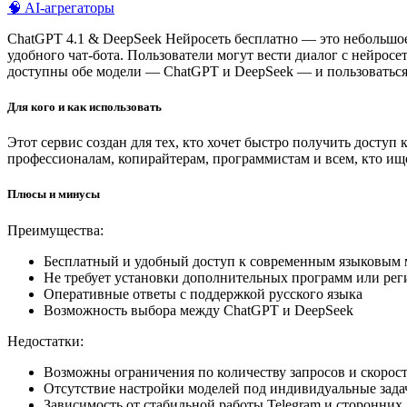
🧠 AI-агрегаторы
ChatGPT 4.1 & DeepSeek Нейросеть бесплатно — это небольшое
удобного чат-бота. Пользователи могут вести диалог с нейрос
доступны обе модели — ChatGPT и DeepSeek — и пользоваться
Для кого и как использовать
Этот сервис создан для тех, кто хочет быстро получить досту
профессионалам, копирайтерам, программистам и всем, кто ище
Плюсы и минусы
Преимущества:
Бесплатный и удобный доступ к современным языковым
Не требует установки дополнительных программ или рег
Оперативные ответы с поддержкой русского языка
Возможность выбора между ChatGPT и DeepSeek
Недостатки:
Возможны ограничения по количеству запросов и скорост
Отсутствие настройки моделей под индивидуальные зада
Зависимость от стабильной работы Telegram и сторонних