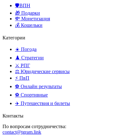
🛡️ВПН
🎁 Подарки
💸 Монетизация
💰 Кошельки
Категории
☀️ Погода
♟️ Стратегии
⚔️ РПГ
⚖️ Юридические сервисы
⚡ ПвП
⚽ Онлайн результаты
⚽ Спортивные
✈️ Путешествия и билеты
Контакты
По вопросам сотрудничества:
contact@tgram.link