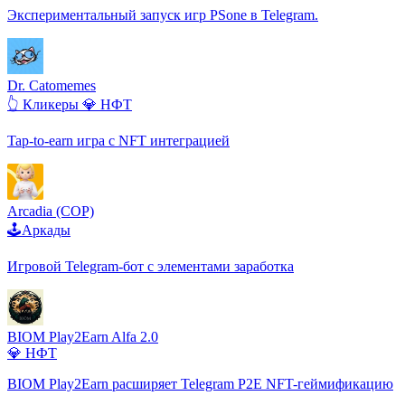
Экспериментальный запуск игр PSone в Telegram.
Dr. Catomemes
👆 Кликеры
💎 НФТ
Tap-to-earn игра с NFT интеграцией
Arcadia (COP)
🕹️Аркады
Игровой Telegram-бот с элементами заработка
BIOM Play2Earn Alfa 2.0
💎 НФТ
BIOM Play2Earn расширяет Telegram P2E NFT-геймификацию