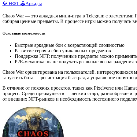
💎 НФТ
🕹️Аркады
Chaos War — это аркадная мини-игра в Telegram с элементами 
собирая ценные предметы. В процессе игры можно получать вн
Основные возможности
Быстрые аркадные бои с возрастающей сложностью
Развитие героя и сбор уникальных предметов
Поддержка NFT: полученные предметы можно применять 
P2E-механика: шанс получать реальные вознаграждения 
Chaos War ориентирована на пользователей, интересующихся м
запустить бота — регистрация быстрая, а управление понятно 
В отличие от похожих проектов, таких как Pixelverse или Ham
процесс. Среди преимуществ — лёгкий старт, разнообразие игр
от внешних NFT-рынков и необходимость постоянного подключ