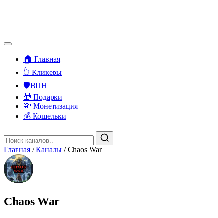
🏠 Главная
👆 Кликеры
🛡️ВПН
🎁 Подарки
💸 Монетизация
💰 Кошельки
Главная
/
Каналы
/
Chaos War
Chaos War