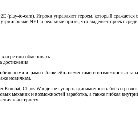
P2E (play-to-earn). Игроки управляют героем, который сражаетс
утриигровые NFT и реальные призы, что выделяет проект среди
в игре или обменивать
за достижения
обильными играми с блокчейн-элементами и возможностью зарабо
даже новичкам.
ster Kombat, Chaos War делает упор на динамичность боёв и разв
овых механик и возможностей заработка, а также гибкая внутри
ения к интернету.