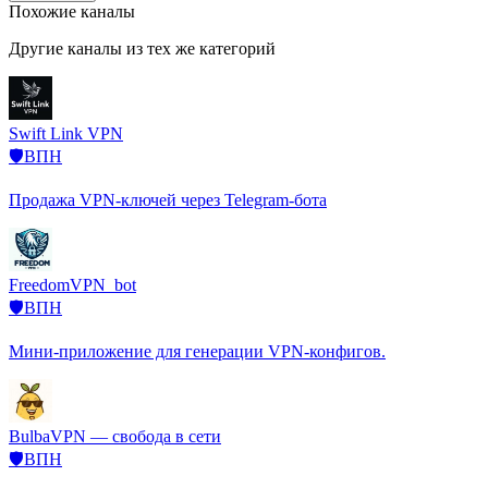
Похожие каналы
Другие каналы из тех же категорий
Swift Link VPN
🛡️ВПН
Продажа VPN-ключей через Telegram-бота
FreedomVPN_bot
🛡️ВПН
Мини-приложение для генерации VPN-конфигов.
BulbaVPN — свобода в сети
🛡️ВПН