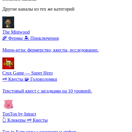
Другие каналы из тех же категорий
The Mistwood
🌾 Фермы
🏝️ Приключения
Мини-игра: фермерство, квесты, исследование.
Crux Game — Super Hero
🗝️ Квесты
🧩 Головоломки
Текстовый квест с загадками на 10 уровней.
TonTon by Intract
👆 Кликеры
🗝️ Квесты
Tap-to-Earn игра с квестами и airdrop