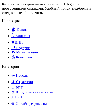
Каталог мини-приложений и ботов в Telegram с
проверенными ссылками. Удобный поиск, подборки и
ежедневные обновления.
Навигация
🏠 Главная
👆 Кликеры
🛡️ВПН
🎁 Подарки
💸 Монетизация
💰 Кошельки
Категории
☀️ Погода
♟️ Стратегии
⚔️ РПГ
⚖️ Юридические сервисы
⚡ ПвП
⚽ Онлайн результаты