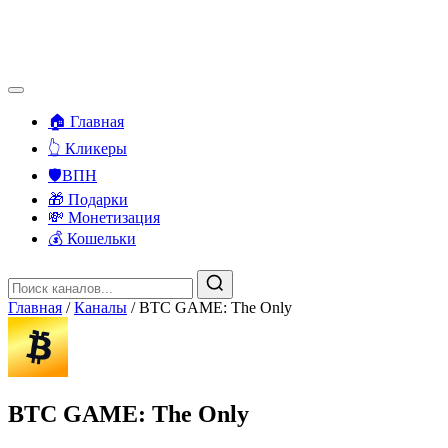
🏠 Главная
👆 Кликеры
🛡️ВПН
🎁 Подарки
💸 Монетизация
💰 Кошельки
Главная
/
Каналы
/
BTC GAME: The Only
BTC GAME: The Only