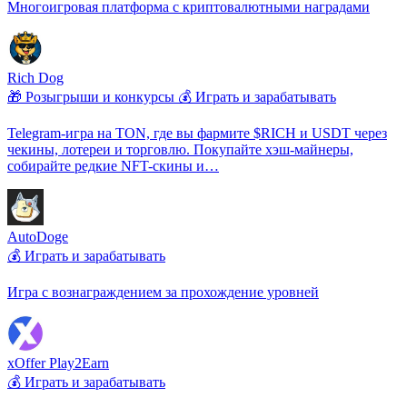
Многоигровая платформа с криптовалютными наградами
Rich Dog
🎁 Розыгрыши и конкурсы
💰 Играть и зарабатывать
Telegram-игра на TON, где вы фармите $RICH и USDT через
чекины, лотереи и торговлю. Покупайте хэш-майнеры,
собирайте редкие NFT-скины и…
AutoDoge
💰 Играть и зарабатывать
Игра с вознаграждением за прохождение уровней
xOffer Play2Earn
💰 Играть и зарабатывать