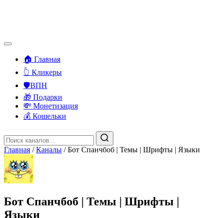
🏠 Главная
👆 Кликеры
🛡️ВПН
🎁 Подарки
💸 Монетизация
💰 Кошельки
Главная
/
Каналы
/
Бот Спанчбоб | Темы | Шрифты | Языки
Бот Спанчбоб | Темы | Шрифты |
Языки