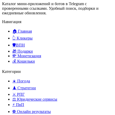
Каталог мини-приложений и ботов в Telegram с
проверенными ссылками. Удобный поиск, подборки и
ежедневные обновления.
Навигация
🏠 Главная
👆 Кликеры
🛡️ВПН
🎁 Подарки
💸 Монетизация
💰 Кошельки
Категории
☀️ Погода
♟️ Стратегии
⚔️ РПГ
⚖️ Юридические сервисы
⚡ ПвП
⚽ Онлайн результаты