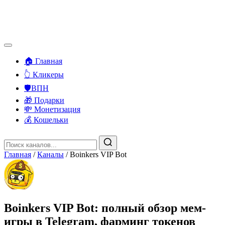
🏠 Главная
👆 Кликеры
🛡️ВПН
🎁 Подарки
💸 Монетизация
💰 Кошельки
Главная
/
Каналы
/
Boinkers VIP Bot
Boinkers VIP Bot: полный обзор мем-
игры в Telegram, фарминг токенов