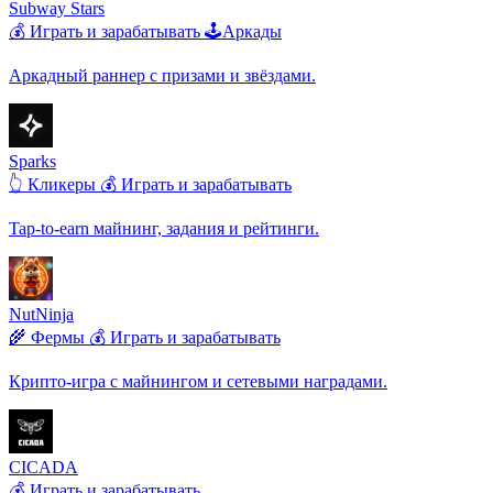
️Subway Stars
💰 Играть и зарабатывать
🕹️Аркады
Аркадный раннер с призами и звёздами.
Sparks
👆 Кликеры
💰 Играть и зарабатывать
Tap-to-earn майнинг, задания и рейтинги.
NutNinja
🌾 Фермы
💰 Играть и зарабатывать
Крипто-игра с майнингом и сетевыми наградами.
CICADA
💰 Играть и зарабатывать