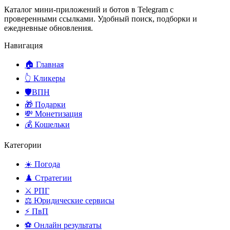
Каталог мини-приложений и ботов в Telegram с
проверенными ссылками. Удобный поиск, подборки и
ежедневные обновления.
Навигация
🏠 Главная
👆 Кликеры
🛡️ВПН
🎁 Подарки
💸 Монетизация
💰 Кошельки
Категории
☀️ Погода
♟️ Стратегии
⚔️ РПГ
⚖️ Юридические сервисы
⚡ ПвП
⚽ Онлайн результаты