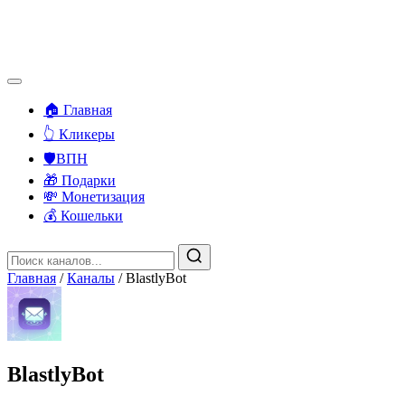
🏠 Главная
👆 Кликеры
🛡️ВПН
🎁 Подарки
💸 Монетизация
💰 Кошельки
Главная
/
Каналы
/
BlastlyBot
BlastlyBot