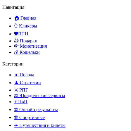
Навигация
🏠 Главная
👆 Кликеры
🛡️ВПН
🎁 Подарки
💸 Монетизация
💰 Кошельки
Категории
☀️ Погода
♟️ Стратегии
⚔️ РПГ
⚖️ Юридические сервисы
⚡ ПвП
⚽ Онлайн результаты
⚽ Спортивные
✈️ Путешествия и билеты