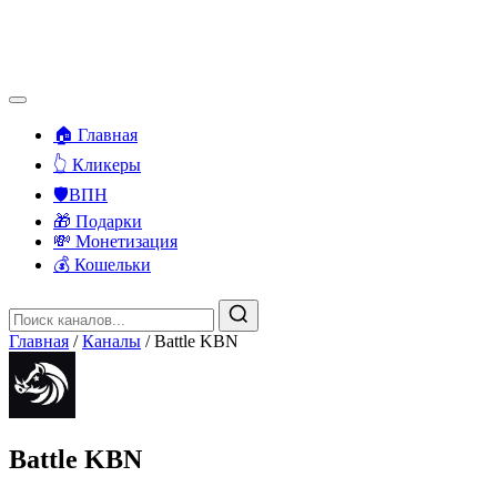
🏠 Главная
👆 Кликеры
🛡️ВПН
🎁 Подарки
💸 Монетизация
💰 Кошельки
Главная
/
Каналы
/
Battle KBN
Battle KBN