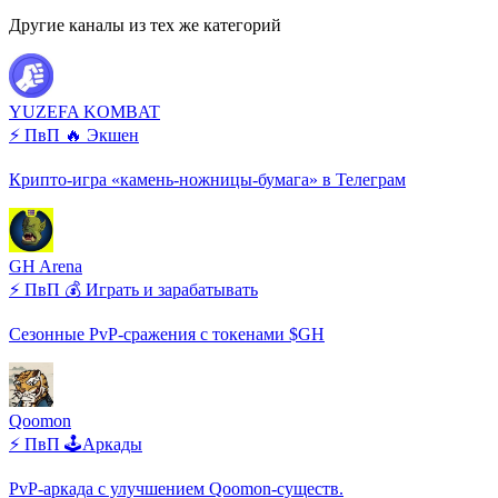
Другие каналы из тех же категорий
YUZEFA KOMBAT
⚡ ПвП
🔥 Экшен
Крипто-игра «камень-ножницы-бумага» в Телеграм
GH Arena
⚡ ПвП
💰 Играть и зарабатывать
Сезонные PvP-сражения с токенами $GH
Qoomon
⚡ ПвП
🕹️Аркады
PvP-аркада с улучшением Qoomon-существ.