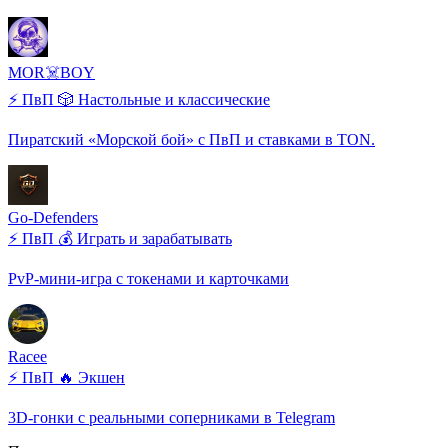
MOR☠️BOY
⚡ ПвП
🎲 Настольные и классические
Пиратский «Морской бой» с ПвП и ставками в TON.
Go-Defenders
⚡ ПвП
💰 Играть и зарабатывать
PvP-мини-игра с токенами и карточками
Racee
⚡ ПвП
🔥 Экшен
3D-гонки с реальными соперниками в Telegram