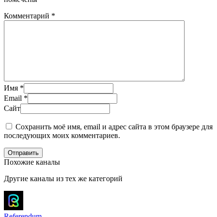
Комментарий
*
Имя
*
Email
*
Сайт
Сохранить моё имя, email и адрес сайта в этом браузере для
последующих моих комментариев.
Отправить
Похожие каналы
Другие каналы из тех же категорий
Referendum