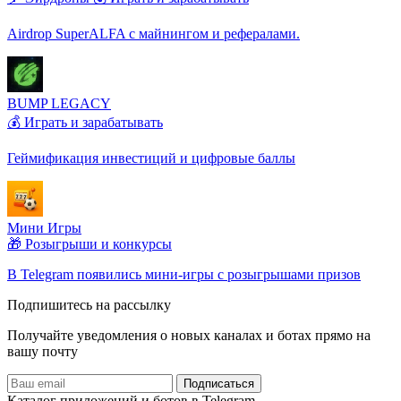
Airdrop SuperALFA с майнингом и рефералами.
BUMP LEGACY
💰 Играть и зарабатывать
Геймификация инвестиций и цифровые баллы
Мини Игры
🎁 Розыгрыши и конкурсы
В Telegram появились мини-игры с розыгрышами призов
Подпишитесь на рассылку
Получайте уведомления о новых каналах и ботаx прямо на
вашу почту
Подписаться
Каталог приложений и ботов в Telegram