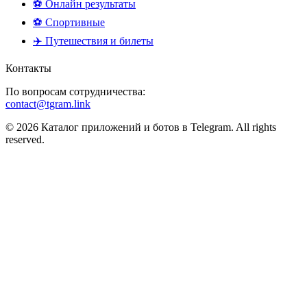
⚽ Онлайн результаты
⚽ Спортивные
✈️ Путешествия и билеты
Контакты
По вопросам сотрудничества:
contact@tgram.link
© 2026 Каталог приложений и ботов в Telegram. All rights
reserved.