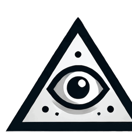
Skip
to
content