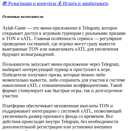
🎁 Розыгрыши и конкурсы
💰 Играть и зарабатывать
Основные возможности
Aylab Game — это мини-приложение в Telegram, которое
открывает доступ к игровым турнирам с реальными призами
в TON и xATL. Главная особенность сервиса — регулярное
проведение состязаний, где игроки могут сразу вывести
выигранные TON или накапливать xATL для увеличения
будущих вознаграждений.
Пользователь запускает мини-приложение через Telegram,
выбирает интересующий турнир и приступает к игре.
Победители получают призы, которые можно либо
моментально вывести, либо сохранить для участия в системе
накопления xATL с повышенными коэффициентами. Такой
формат стимулирует как быстрые игры, так и долгосрочное
участие.
Платформа обеспечивает мгновенные выплаты TON и
поддерживает интеграцию с системой xATL, позволяющей
увеличивать размер призового фонда со временем. Все
действия происходят внутри Telegram, без необходимости
дополнительной регистрации или установки внешних