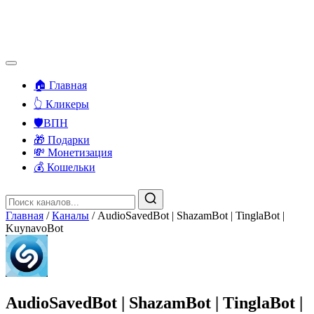
🏠 Главная
👆 Кликеры
🛡️ВПН
🎁 Подарки
💸 Монетизация
💰 Кошельки
Главная
/
Каналы
/
AudioSavedBot | ShazamBot | TinglaBot |
KuynavoBot
AudioSavedBot | ShazamBot | TinglaBot |