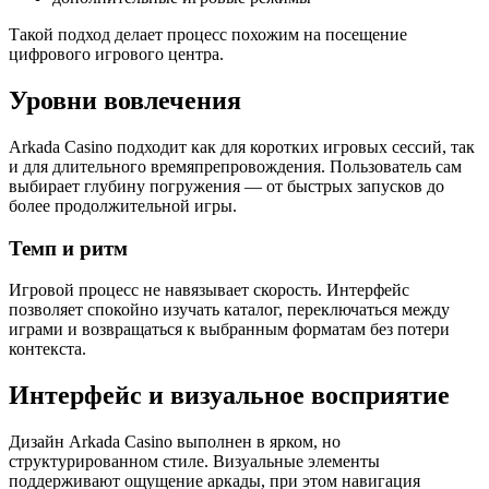
Такой подход делает процесс похожим на посещение
цифрового игрового центра.
Уровни вовлечения
Arkada Casino подходит как для коротких игровых сессий, так
и для длительного времяпрепровождения. Пользователь сам
выбирает глубину погружения — от быстрых запусков до
более продолжительной игры.
Темп и ритм
Игровой процесс не навязывает скорость. Интерфейс
позволяет спокойно изучать каталог, переключаться между
играми и возвращаться к выбранным форматам без потери
контекста.
Интерфейс и визуальное восприятие
Дизайн Arkada Casino выполнен в ярком, но
структурированном стиле. Визуальные элементы
поддерживают ощущение аркады, при этом навигация