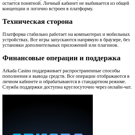
остается понятной. Личный кабинет не выбивается из общей
концепции и логично встроен в платформу.
Техническая сторона
Платформа стабильно работает на компьютерах и мобильных
устройствах. Все игры запускаются напрямую в браузере, без
установки дополнительных приложений или плагинов.
Финансовые операции и поддержка
Arkada Casino поддерживает распространенные способы
пополнения и вывода средств. Все операции отображаются в
личном кабинете и обрабатываются в стандартном режиме.
Служба поддержки доступна круглосуточно через онлайн-чат.