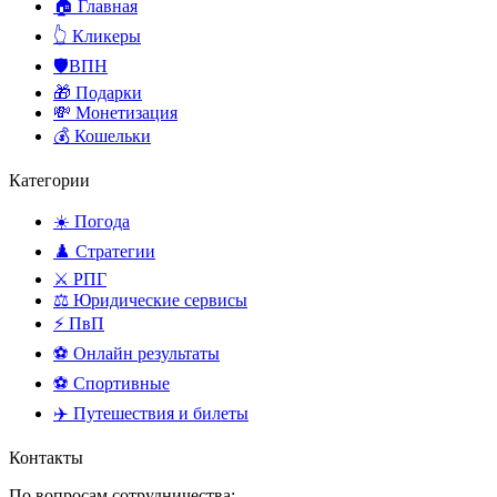
🏠 Главная
👆 Кликеры
🛡️ВПН
🎁 Подарки
💸 Монетизация
💰 Кошельки
Категории
☀️ Погода
♟️ Стратегии
⚔️ РПГ
⚖️ Юридические сервисы
⚡ ПвП
⚽ Онлайн результаты
⚽ Спортивные
✈️ Путешествия и билеты
Контакты
По вопросам сотрудничества: