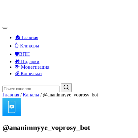
🏠 Главная
👆 Кликеры
🛡️ВПН
🎁 Подарки
💸 Монетизация
💰 Кошельки
Главная
/
Каналы
/
@ananimnyye_voprosy_bot
@ananimnyye_voprosy_bot