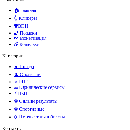
🏠 Главная
👆 Кликеры
🛡️ВПН
🎁 Подарки
💸 Монетизация
💰 Кошельки
Категории
☀️ Погода
♟️ Стратегии
⚔️ РПГ
⚖️ Юридические сервисы
⚡ ПвП
⚽ Онлайн результаты
⚽ Спортивные
✈️ Путешествия и билеты
Контакты