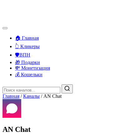
🏠 Главная
👆 Кликеры
🛡️ВПН
🎁 Подарки
💸 Монетизация
💰 Кошельки
Главная
/
Каналы
/
AN Chat
AN Chat