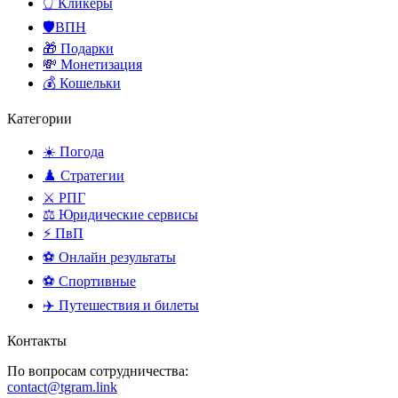
👆 Кликеры
🛡️ВПН
🎁 Подарки
💸 Монетизация
💰 Кошельки
Категории
☀️ Погода
♟️ Стратегии
⚔️ РПГ
⚖️ Юридические сервисы
⚡ ПвП
⚽ Онлайн результаты
⚽ Спортивные
✈️ Путешествия и билеты
Контакты
По вопросам сотрудничества:
contact@tgram.link