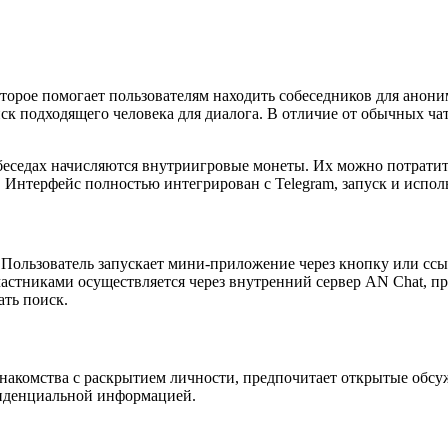
оторое помогает пользователям находить собеседников для анон
ск подходящего человека для диалога. В отличие от обычных ча
 беседах начисляются внутриигровые монеты. Их можно потрати
Интерфейс полностью интегрирован с Telegram, запуск и испол
 Пользователь запускает мини-приложение через кнопку или ссыл
участниками осуществляется через внутренний сервер AN Chat, п
ать поиск.
знакомства с раскрытием личности, предпочитает открытые обс
фиденциальной информацией.