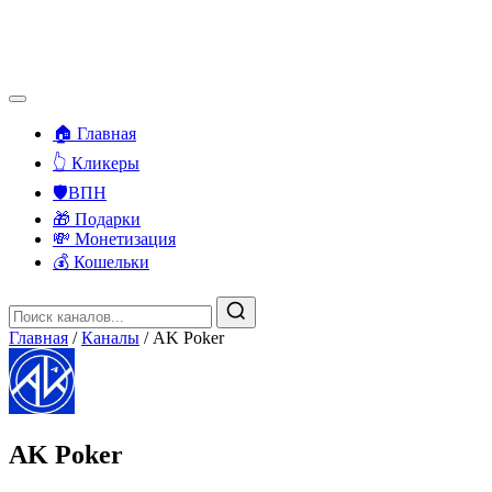
🏠 Главная
👆 Кликеры
🛡️ВПН
🎁 Подарки
💸 Монетизация
💰 Кошельки
Главная
/
Каналы
/
AK Poker
AK Poker