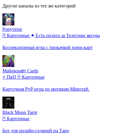
Другие каналы из тех же категорий
Ponyverse
🃏 Карточные
Есть оплата за Телеграм звезды
Коллекционная игра с прокачкой пони-карт
Майнкрафт Cards
⚡ ПвП
🃏 Карточные
Карточная PvP-игра по мотивам Minecraft.
Black Moon Tarot
🃏 Карточные
Бот для онлайн-гаданий на Таро