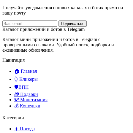
Получайте уведомления о новых каналах и ботаx прямо на
вашу почту
Подписаться
Каталог приложений и ботов в Telegram
Каталог мини-приложений и ботов в Telegram с
проверенными ссылками. Удобный поиск, подборки и
ежедневные обновления.
Навигация
🏠 Главная
👆 Кликеры
🛡️ВПН
🎁 Подарки
💸 Монетизация
💰 Кошельки
Категории
☀️ Погода