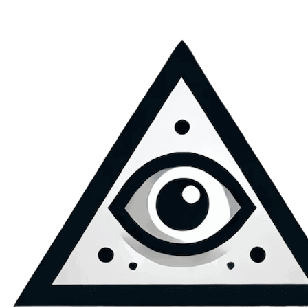
Skip
to
content