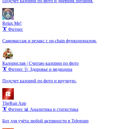
Подсчёт калорий по фото и дневник питания.
Relax Me!
🏋️ Фитнес
Самомассаж и релакс с on-chain функционалом.
Калорислав | Считаю калории по фото
🏋️ Фитнес
🩺 Здоровье и медицина
Подсчет калорий по фото и вручную.
TheRun App
🏋️ Фитнес
📊 Аналитика и статистика
Бот для учёта любой активности в Telegram