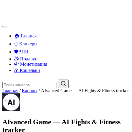
🏠 Главная
👆 Кликеры
🛡️ВПН
🎁 Подарки
💸 Монетизация
💰 Кошельки
Главная
/
Каналы
/
AIvanced Game — AI Fights & Fitness tracker
AIvanced Game — AI Fights & Fitness
tracker