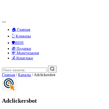
🏠 Главная
👆 Кликеры
🛡️ВПН
🎁 Подарки
💸 Монетизация
💰 Кошельки
Главная
/
Каналы
/
Adclickersbot
Adclickersbot