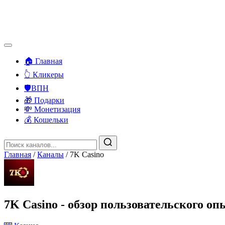
🏠 Главная
👆 Кликеры
🛡️ВПН
🎁 Подарки
💸 Монетизация
💰 Кошельки
Главная
/
Каналы
/
7K Casino
7K Casino - обзор пользовательского оп