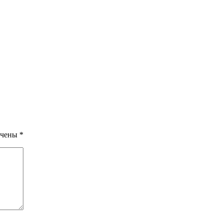
ечены
*