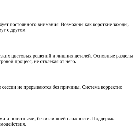
ебует постоянного внимания. Возможны как короткие заходы,
уг с другом.
резких цветовых решений и лишних деталей. Основные разделы
овой процесс, не отвлекая от него.
е сессии не прерываются без причины. Система корректно
ми и понятными, без излишней сложности. Поддержка
имодействия.