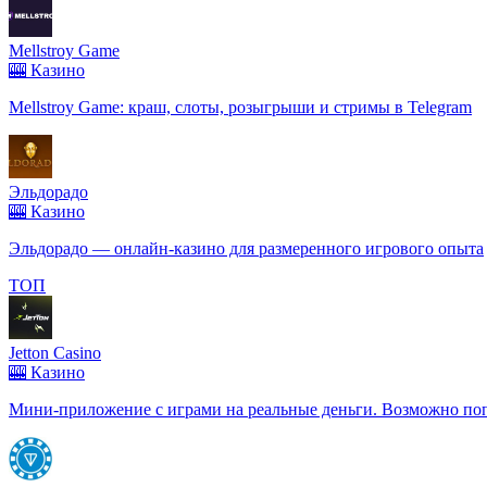
Mellstroy Game
🎰 Казино
Mellstroy Game: краш, слоты, розыгрыши и стримы в Telegram
Эльдорадо
🎰 Казино
Эльдорадо — онлайн-казино для размеренного игрового опыта
ТОП
Jetton Casino
🎰 Казино
Мини-приложение с играми на реальные деньги. Возможно по