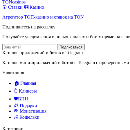
TONcasinos
🎯 Ставки
🎰 Казино
Агрегатор ТОП-казино и ставок на TON
Подпишитесь на рассылку
Получайте уведомления о новых каналах и ботаx прямо на ваш
Подписаться
Каталог приложений и ботов в Telegram
Каталог мини-приложений и ботов в Telegram с проверенными
Навигация
🏠 Главная
👆 Кликеры
🛡️ВПН
🎁 Подарки
💸 Монетизация
💰 Кошельки
Категории