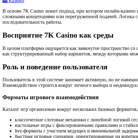
🎰 Казино
В основе 7K Casino лежит подход, при котором онлайн-казино 
сложными концепциями или перегруженной подачей. Логика сер
последовательность работы.
Восприятие 7K Casino как среды
В целом платформа ощущается как замкнутое пространство со 
как структурированный набор вариантов, между которыми можно
Роль и поведение пользователя
Пользователь в этой системе занимает активную, но не навяз
Взаимодействие строится вокруг личного выбора и индивидуал
Форматы игрового взаимодействия
Каталог игр организован вокруг нескольких базовых форматов,
классические слотовые механики с линейной логикой сес
настольные игры с фиксированными правилами и стабил
live-форматы с участием ведущих и минимальной задержк
быстрые игровые сценарии, ориентированные на коротки