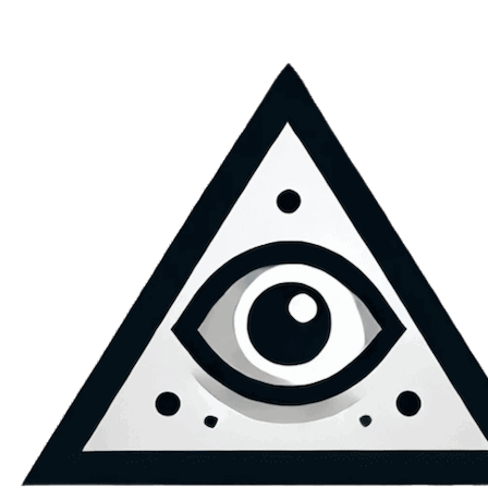
Skip
to
content