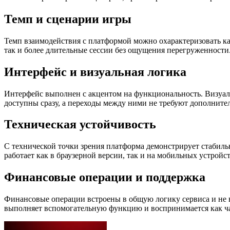
Темп и сценарии игры
Темп взаимодействия с платформой можно охарактеризовать ка
так и более длительные сессии без ощущения перегруженности
Интерфейс и визуальная логика
Интерфейс выполнен с акцентом на функциональность. Визуал
доступны сразу, а переходы между ними не требуют дополнител
Техническая устойчивость
С технической точки зрения платформа демонстрирует стабильн
работает как в браузерной версии, так и на мобильных устройс
Финансовые операции и поддержка
Финансовые операции встроены в общую логику сервиса и не
выполняет вспомогательную функцию и воспринимается как ча