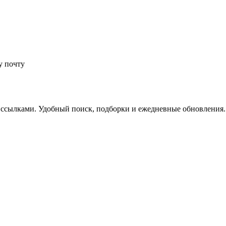
у почту
 ссылками. Удобный поиск, подборки и ежедневные обновления.