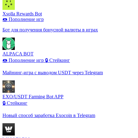
Xsolla Rewards Bot
🍩 Пополнение игр
Бот для получения бонусной валюты в играх
ALPACA BOT
🍩 Пополнение игр
🔒 Стейкинг
Майнинг-игра с выводом USDT через Telegram
EXO/USDT Farming Bot APP
🔒 Стейкинг
Новый способ заработка Exocoin в Telegram