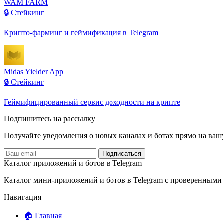
WAM FARM
🔒 Стейкинг
Крипто-фарминг и геймификация в Telegram
Midas Yielder App
🔒 Стейкинг
Геймифицированный сервис доходности на крипте
Подпишитесь на рассылку
Получайте уведомления о новых каналах и ботаx прямо на ваш
Подписаться
Каталог приложений и ботов в Telegram
Каталог мини-приложений и ботов в Telegram с проверенными
Навигация
🏠 Главная