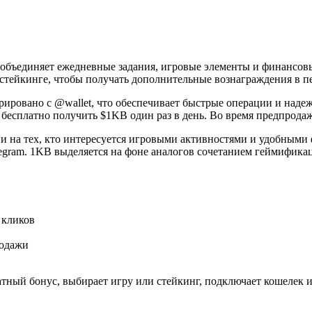
 объединяет ежедневные задания, игровые элементы и финансов
в стейкинге, чтобы получать дополнительные вознаграждения в п
овано с @wallet, что обеспечивает быстрые операции и надежн
бесплатно получить $1KB один раз в день. Во время предпрода
 и на тех, кто интересуется игровыми активностями и удобным
elegram. 1KB выделяется на фоне аналогов сочетанием геймифик
 кликов
родажи
латный бонус, выбирает игру или стейкинг, подключает кошелек 