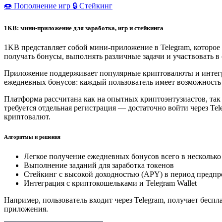
🍩 Пополнение игр
🔒 Стейкинг
1KB: мини-приложение для заработка, игр и стейкинга
1KB представляет собой мини-приложение в Telegram, которое
получать бонусы, выполнять различные задачи и участвовать 
Приложение поддерживает популярные криптовалюты и интегрир
ежедневных бонусов: каждый пользователь имеет возможность 
Платформа рассчитана как на опытных криптоэнтузиастов, так
требуется отдельная регистрация — достаточно войти через T
криптовалют.
Алгоритмы и решения
Легкое получение ежедневных бонусов всего в несколько
Выполнение заданий для заработка токенов
Стейкинг с высокой доходностью (APY) в период предп
Интеграция с криптокошельками и Telegram Wallet
Например, пользователь входит через Telegram, получает бесп
приложения.