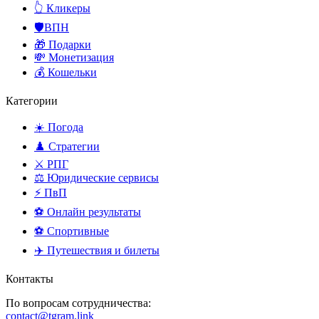
👆 Кликеры
🛡️ВПН
🎁 Подарки
💸 Монетизация
💰 Кошельки
Категории
☀️ Погода
♟️ Стратегии
⚔️ РПГ
⚖️ Юридические сервисы
⚡ ПвП
⚽ Онлайн результаты
⚽ Спортивные
✈️ Путешествия и билеты
Контакты
По вопросам сотрудничества:
contact@tgram.link