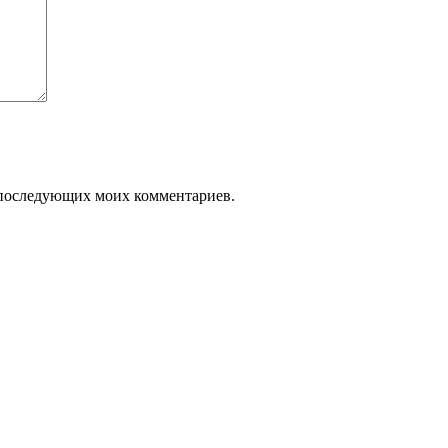
ля последующих моих комментариев.