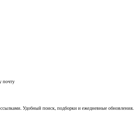
у почту
 ссылками. Удобный поиск, подборки и ежедневные обновления.