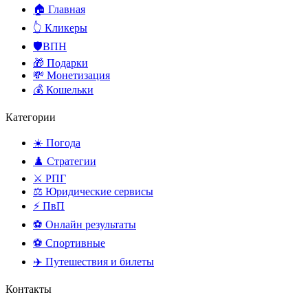
🏠 Главная
👆 Кликеры
🛡️ВПН
🎁 Подарки
💸 Монетизация
💰 Кошельки
Категории
☀️ Погода
♟️ Стратегии
⚔️ РПГ
⚖️ Юридические сервисы
⚡ ПвП
⚽ Онлайн результаты
⚽ Спортивные
✈️ Путешествия и билеты
Контакты