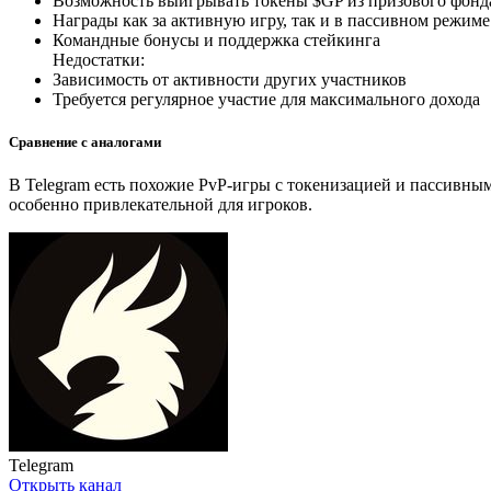
Возможность выигрывать токены $GP из призового фонд
Награды как за активную игру, так и в пассивном режиме
Командные бонусы и поддержка стейкинга
Недостатки:
Зависимость от активности других участников
Требуется регулярное участие для максимального дохода
Сравнение с аналогами
В Telegram есть похожие PvP-игры с токенизацией и пассивным
особенно привлекательной для игроков.
Telegram
Открыть канал