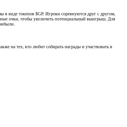
зы в виде токенов $GP. Игроки соревнуются друг с другом,
ренные очки, чтобы увеличить потенциальный выигрыш. Для
рибыли.
кже на тех, кто любит собирать награды и участвовать в