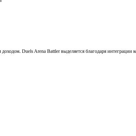
а
 доходом. Duels Arena Battler выделяется благодаря интеграции