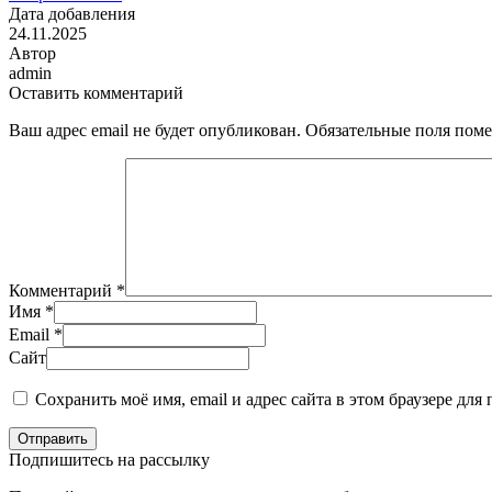
Дата добавления
24.11.2025
Автор
admin
Оставить комментарий
Ваш адрес email не будет опубликован.
Обязательные поля пом
Комментарий
*
Имя
*
Email
*
Сайт
Сохранить моё имя, email и адрес сайта в этом браузере д
Отправить
Подпишитесь на рассылку